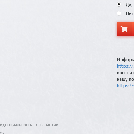
Да,
Нет
Информ
https://
ввести 
нашу п
https:/
иденциальность
Гарантии
ты