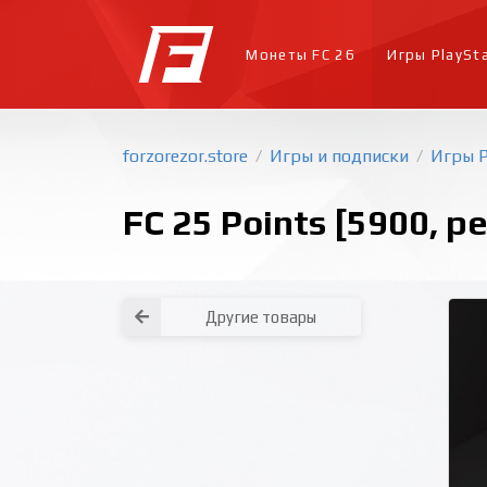
Монеты FC 26
Игры PlaySt
forzorezor.store
Игры и подписки
Игры P
/
/
FC 25 Points [5900, р
Другие товары