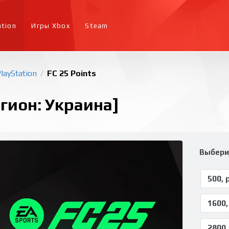
ation
Игры Xbox
Steam
layStation
FC 25 Points
/
егион: Украина]
Выбери
500, 
1600,
2800,