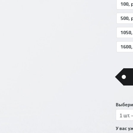
100,
500,
1050
1600
Выбери
У вас у