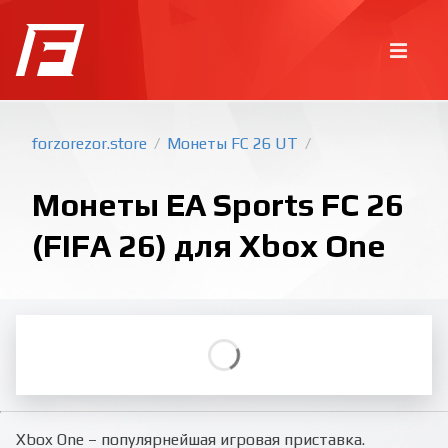
forzorezor.store
Монеты FC 26 UT
/
/
Монеты EA Sports FC 26
(FIFA 26) для Xbox One
Общие вопросы
Как купить монеты на сайте?
На какие версии игры есть
монеты?
У вас есть монеты на ПК?
Как продать свои монеты?
Вопросы по заказу
Когда купят игрока, которого я
выставил?
Сайт не находит игрока
Я купил не того игрока
Мой заказ был отменён, хотя я
ничего не нажимал
Покупка игр
PlayStation
Как создать аккаунт PlayStation с
турецким регионом?
Как включить 2х факторную
верификацию? Что такое TOTP
ключ?
Xbox
Xbox One – популярнейшая игровая приставка.
Как создать аккаунт Microsoft с
турецким регионом?