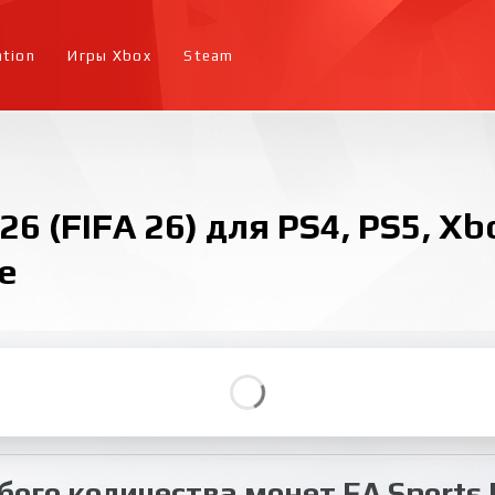
ation
Игры Xbox
Steam
6 (FIFA 26) для PS4, PS5, Xb
е
ого количества монет EA Sports F