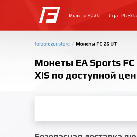
Монеты FC 26
Игры PlaySt
forzorezor.store
Монеты FC 26 UT
/
Монеты EA Sports FC 2
X|S по доступной цен
Безопасная доставка люб