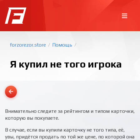
forzorezor.store
Помощь
/
/
Я купил не того игрока
Общие вопросы
Как купить монеты на сайте?
На какие версии игры есть
монеты?
У вас есть монеты на ПК?
Как продать свои монеты?
Внимательно следите за рейтингом и типом карточки,
Вопросы по заказу
Когда купят игрока, которого я
выставил?
Сайт не находит игрока
которую вы покупаете.
Я купил не того игрока
Мой заказ был отменён, хотя я
ничего не нажимал
Покупка игр
PlayStation
Как создать аккаунт PlayStation с
В случае, если вы купили карточку не того типа, её,
турецким регионом?
Как включить 2х факторную
верификацию? Что такое TOTP
ключ?
увы, придётся продать по той же цене, по которой она
Xbox
Как создать аккаунт Microsoft с
турецким регионом?