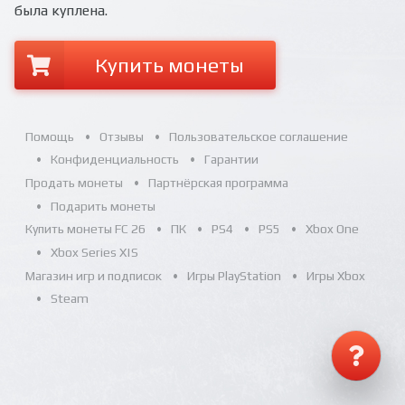
Все вопросы и ответы
была куплена.
Написать оператору
Купить монеты
Помощь
Отзывы
Пользовательское соглашение
Конфиденциальность
Гарантии
Продать монеты
Партнёрская программа
Подарить монеты
Купить монеты FC 26
ПК
PS4
PS5
Xbox One
Xbox Series X|S
Магазин игр и подписок
Игры PlayStation
Игры Xbox
Steam