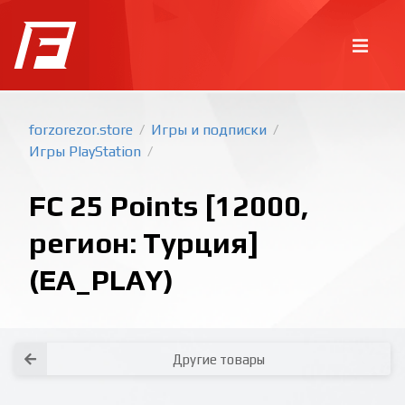
forzorezor.store
Игры и подписки
/
/
Игры PlayStation
/
FC 25 Points [12000,
регион: Турция]
(EA_PLAY)
Покупка игр
PlayStation
Как создать аккаунт PlayStation с
турецким регионом?
Как включить 2х факторную
верификацию? Что такое TOTP
ключ?
Xbox
Как создать аккаунт Microsoft с
турецким регионом?
Все вопросы и ответы
Написать оператору
Другие товары