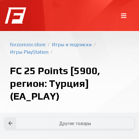
forzorezor.store
Игры и подписки
/
/
Игры PlayStation
/
FC 25 Points [5900,
регион: Турция]
(EA_PLAY)
Покупка игр
PlayStation
Как создать аккаунт PlayStation с
турецким регионом?
Как включить 2х факторную
верификацию? Что такое TOTP
ключ?
Xbox
Как создать аккаунт Microsoft с
турецким регионом?
Все вопросы и ответы
Написать оператору
Другие товары