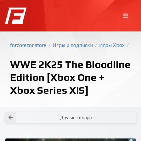
forzorezor.store
Игры и подписки
Игры Xbox
/
/
/
WWE 2K25 The Bloodline
Edition [Xbox One +
Xbox Series X|S]
Покупка игр
PlayStation
Как создать аккаунт PlayStation с
турецким регионом?
Как включить 2х факторную
верификацию? Что такое TOTP
ключ?
Xbox
Как создать аккаунт Microsoft с
турецким регионом?
Другие товары
Все вопросы и ответы
Написать оператору