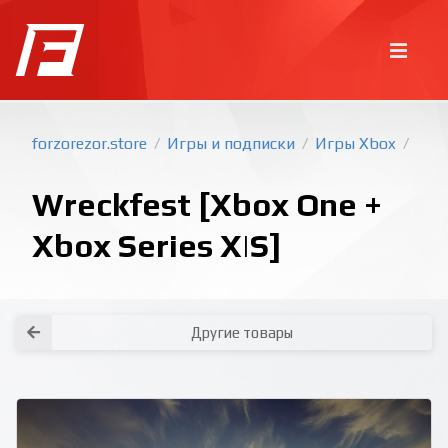
forzorezor.store
Игры и подписки
Игры Xbox
/
/
/
Wreckfest [Xbox One +
Xbox Series X|S]
Покупка игр
PlayStation
Другие товары
Как создать аккаунт PlayStation с
турецким регионом?
Как включить 2х факторную
верификацию? Что такое TOTP
ключ?
Xbox
Как создать аккаунт Microsoft с
турецким регионом?
Все вопросы и ответы
Написать оператору