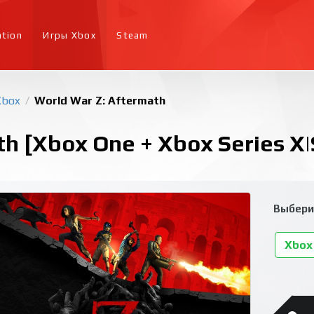
ation
Игры Xbox
Steam
Xbox
World War Z: Aftermath
/
h [Xbox One + Xbox Series X|
Выбери
Xbox 