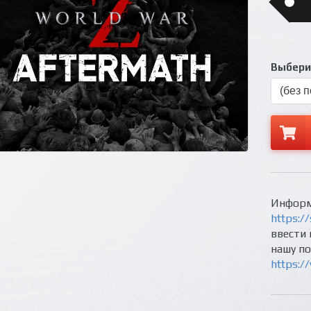
Выберит
Информ
https://
ввести 
нашу п
https:/