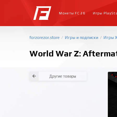
Монеты FC 26
Игры PlaySt
forzorezor.store
Игры и подписки
Игры 
/
/
World War Z: Aftermat
Другие товары