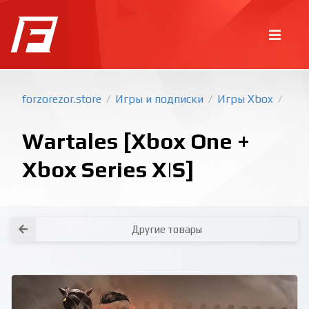
forzorezor.store
Игры и подписки
Игры Xbox
/
/
/
Wartales [Xbox One +
Xbox Series X|S]
Покупка игр
PlayStation
Другие товары
Как создать аккаунт PlayStation с
турецким регионом?
Как включить 2х факторную
верификацию? Что такое TOTP
ключ?
Xbox
Как создать аккаунт Microsoft с
турецким регионом?
Все вопросы и ответы
Написать оператору