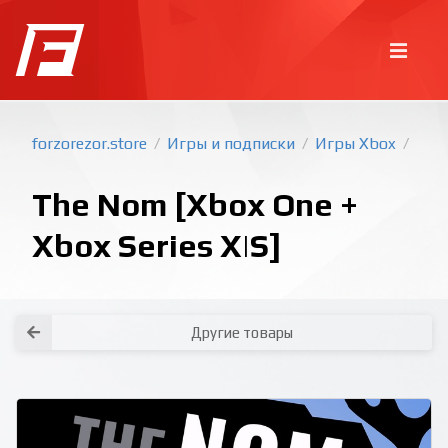
forzorezor.store
Игры и подписки
Игры Xbox
/
/
/
The Nom [Xbox One +
Xbox Series X|S]
Покупка игр
PlayStation
Другие товары
Как создать аккаунт PlayStation с
турецким регионом?
Как включить 2х факторную
верификацию? Что такое TOTP
ключ?
Xbox
Как создать аккаунт Microsoft с
турецким регионом?
Все вопросы и ответы
Написать оператору