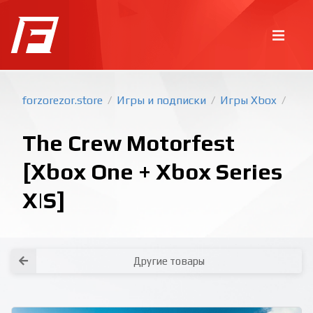
forzorezor.store
Игры и подписки
Игры Xbox
/
/
/
The Crew Motorfest
[Xbox One + Xbox Series
X|S]
Покупка игр
PlayStation
Как создать аккаунт PlayStation с
турецким регионом?
Как включить 2х факторную
верификацию? Что такое TOTP
ключ?
Xbox
Как создать аккаунт Microsoft с
турецким регионом?
Другие товары
Все вопросы и ответы
Написать оператору