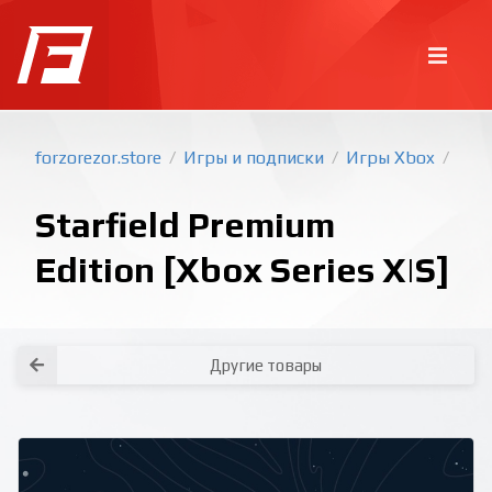
forzorezor.store
Игры и подписки
Игры Xbox
/
/
/
Starfield Premium
Edition [Xbox Series X|S]
Покупка игр
PlayStation
Другие товары
Как создать аккаунт PlayStation с
турецким регионом?
Как включить 2х факторную
верификацию? Что такое TOTP
ключ?
Xbox
Как создать аккаунт Microsoft с
турецким регионом?
Все вопросы и ответы
Написать оператору