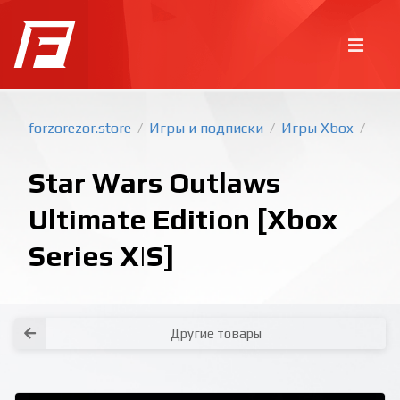
forzorezor.store
Игры и подписки
Игры Xbox
/
/
/
Star Wars Outlaws
Ultimate Edition [Xbox
Series X|S]
Покупка игр
PlayStation
Как создать аккаунт PlayStation с
турецким регионом?
Как включить 2х факторную
верификацию? Что такое TOTP
ключ?
Xbox
Как создать аккаунт Microsoft с
турецким регионом?
Другие товары
Все вопросы и ответы
Написать оператору