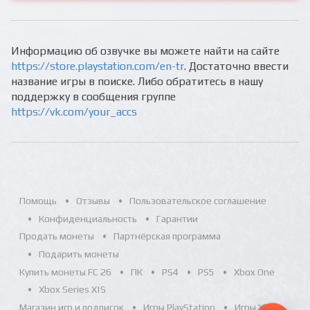
Информацию об озвучке вы можете найти на сайте
https://store.playstation.com/en-tr
. Достаточно ввести
название игры в поиске. Либо обратитесь в нашу
поддержку в сообщения группе
https://vk.com/your_accs
Помощь
Отзывы
Пользовательское соглашение
Конфиденциальность
Гарантии
Продать монеты
Партнёрская программа
Подарить монеты
Купить монеты FC 26
ПК
PS4
PS5
Xbox One
Xbox Series X|S
Магазин игр и подписок
Игры PlayStation
Игры Xbox