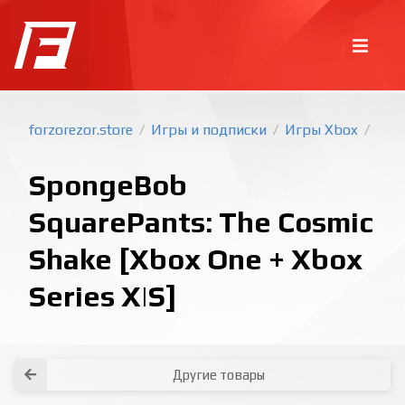
forzorezor.store
Игры и подписки
Игры Xbox
/
/
/
SpongeBob
SquarePants: The Cosmic
Shake [Xbox One + Xbox
Series X|S]
Покупка игр
PlayStation
Как создать аккаунт PlayStation с
турецким регионом?
Как включить 2х факторную
верификацию? Что такое TOTP
ключ?
Xbox
Как создать аккаунт Microsoft с
турецким регионом?
Все вопросы и ответы
Написать оператору
Другие товары