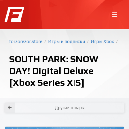
forzorezor.store
Игры и подписки
Игры Xbox
/
/
/
SOUTH PARK: SNOW
DAY! Digital Deluxe
[Xbox Series X|S]
Покупка игр
PlayStation
Как создать аккаунт PlayStation с
турецким регионом?
Как включить 2х факторную
верификацию? Что такое TOTP
ключ?
Xbox
Как создать аккаунт Microsoft с
турецким регионом?
Другие товары
Все вопросы и ответы
Написать оператору