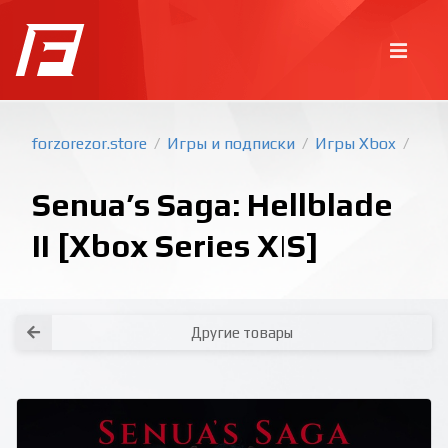
forzorezor.store
Игры и подписки
Игры Xbox
/
/
/
Senua’s Saga: Hellblade
II [Xbox Series X|S]
Покупка игр
PlayStation
Другие товары
Как создать аккаунт PlayStation с
турецким регионом?
Как включить 2х факторную
верификацию? Что такое TOTP
ключ?
Xbox
Как создать аккаунт Microsoft с
турецким регионом?
Все вопросы и ответы
Написать оператору