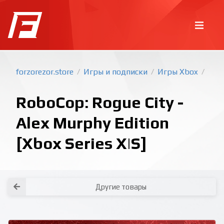
forzorezor.store
Игры и подписки
Игры Xbox
/
/
/
RoboCop: Rogue City -
Alex Murphy Edition
[Xbox Series X|S]
Покупка игр
PlayStation
Как создать аккаунт PlayStation с
турецким регионом?
Как включить 2х факторную
верификацию? Что такое TOTP
ключ?
Xbox
Как создать аккаунт Microsoft с
турецким регионом?
Другие товары
Все вопросы и ответы
Написать оператору