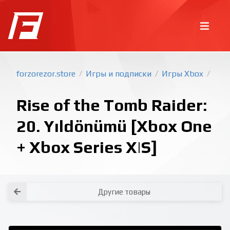
forzorezor.store
Игры и подписки
Игры Xbox
/
/
/
Rise of the Tomb Raider:
20. Yıldönümü [Xbox One
+ Xbox Series X|S]
Покупка игр
PlayStation
Как создать аккаунт PlayStation с
турецким регионом?
Как включить 2х факторную
верификацию? Что такое TOTP
ключ?
Xbox
Как создать аккаунт Microsoft с
турецким регионом?
Другие товары
Все вопросы и ответы
Написать оператору