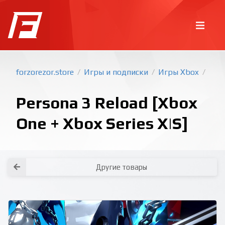
forzorezor.store
Игры и подписки
Игры Xbox
/
/
/
Persona 3 Reload [Xbox
One + Xbox Series X|S]
Покупка игр
PlayStation
Другие товары
Как создать аккаунт PlayStation с
турецким регионом?
Как включить 2х факторную
верификацию? Что такое TOTP
ключ?
Xbox
Как создать аккаунт Microsoft с
турецким регионом?
Все вопросы и ответы
Написать оператору