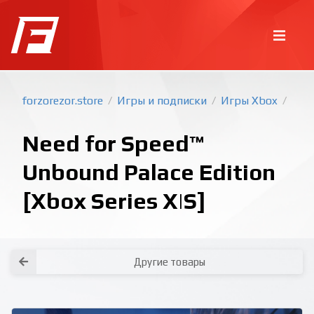
forzorezor.store
Игры и подписки
Игры Xbox
/
/
/
Need for Speed™
Unbound Palace Edition
[Xbox Series X|S]
Покупка игр
PlayStation
Как создать аккаунт PlayStation с
турецким регионом?
Как включить 2х факторную
верификацию? Что такое TOTP
ключ?
Xbox
Как создать аккаунт Microsoft с
турецким регионом?
Другие товары
Все вопросы и ответы
Написать оператору