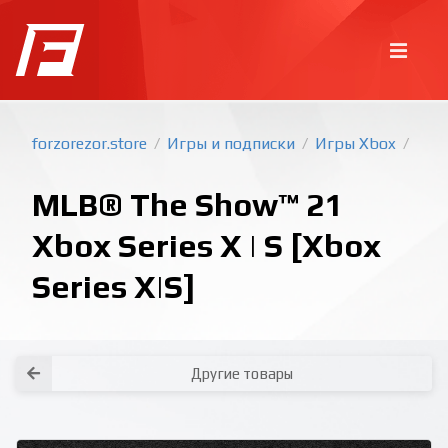
forzorezor.store
Игры и подписки
Игры Xbox
/
/
/
MLB® The Show™ 21
Xbox Series X | S [Xbox
Series X|S]
Покупка игр
PlayStation
Как создать аккаунт PlayStation с
турецким регионом?
Как включить 2х факторную
верификацию? Что такое TOTP
ключ?
Xbox
Как создать аккаунт Microsoft с
турецким регионом?
Другие товары
Все вопросы и ответы
Написать оператору