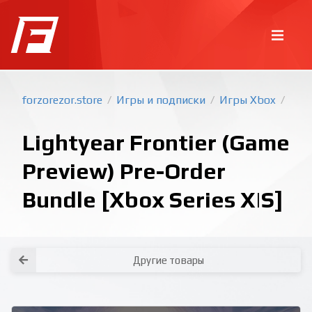
forzorezor.store
Игры и подписки
Игры Xbox
/
/
/
Lightyear Frontier (Game
Preview) Pre-Order
Bundle [Xbox Series X|S]
Покупка игр
PlayStation
Как создать аккаунт PlayStation с
турецким регионом?
Как включить 2х факторную
верификацию? Что такое TOTP
ключ?
Xbox
Как создать аккаунт Microsoft с
турецким регионом?
Другие товары
Все вопросы и ответы
Написать оператору