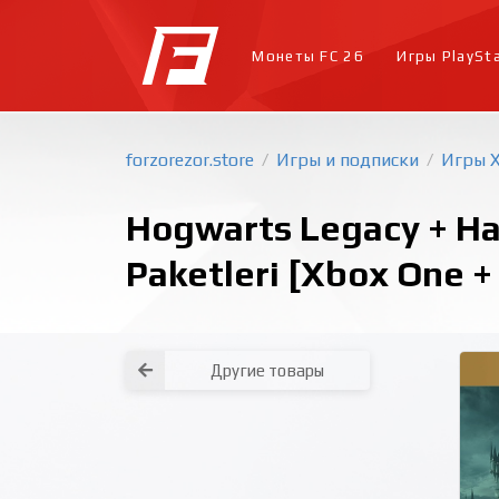
Монеты FC 26
Игры PlaySt
forzorezor.store
Игры и подписки
Игры 
/
/
Hogwarts Legacy + Har
Paketleri [Xbox One +
Другие товары