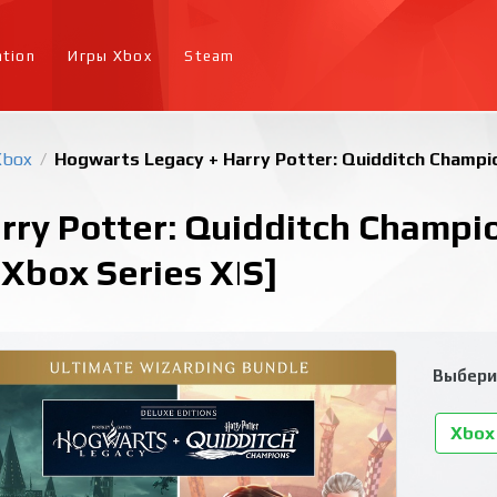
ation
Игры Xbox
Steam
Xbox
Hogwarts Legacy + Harry Potter: Quidditch Champio
/
ry Potter: Quidditch Champio
 Xbox Series X|S]
Выбери
Xbox 