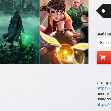
Выберит
Информ
https://
ввести 
нашу п
https:/