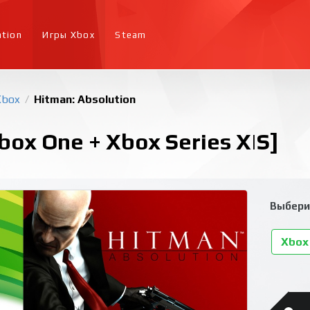
ation
Игры Xbox
Steam
Xbox
Hitman: Absolution
/
box One + Xbox Series X|S]
Выбери
Xbox 