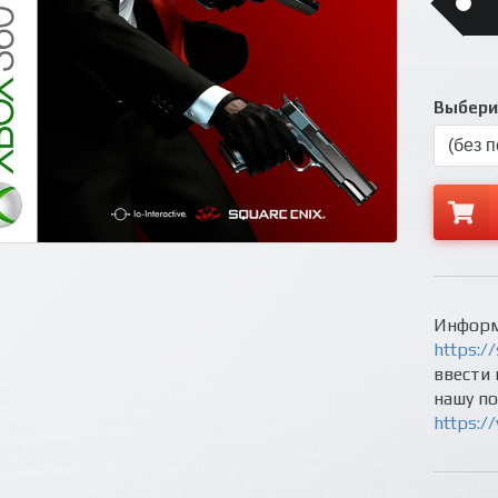
Выберит
Информ
https://
ввести 
нашу п
https:/