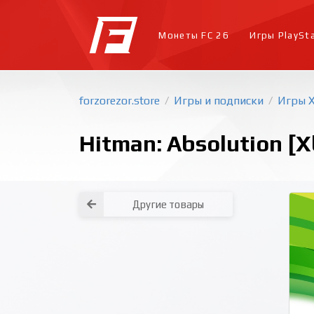
Монеты FC 26
Игры PlaySt
forzorezor.store
Игры и подписки
Игры 
/
/
Hitman: Absolution [X
Другие товары