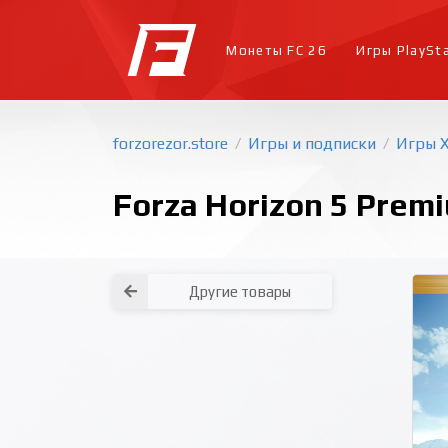
Монеты FC 26
Игры PlaySt
forzorezor.store
Игры и подписки
Игры 
/
/
Forza Horizon 5 Premi
Другие товары