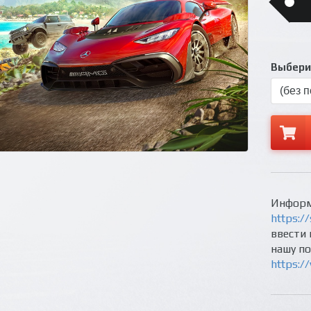
Выберит
Информ
https://
ввести 
нашу п
https:/