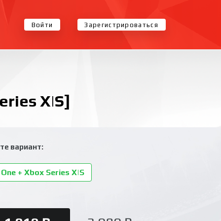
Войти
Зарегистрироваться
ries X|S]
те вариант:
One + Xbox Series X|S