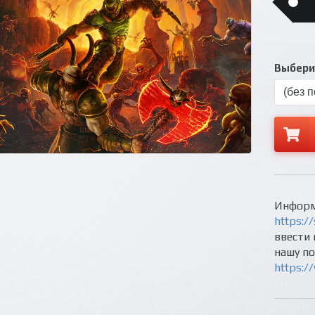
Выберит
Информ
https://
ввести 
нашу п
https:/