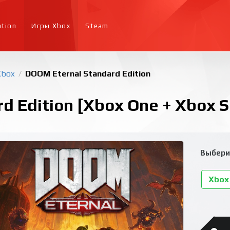
ation
Игры Xbox
Steam
Xbox
DOOM Eternal Standard Edition
/
 Edition [Xbox One + Xbox Se
Выбери
Xbox 