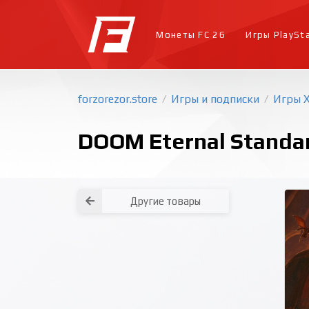
Монеты FC 26
Игры PlaySt
forzorezor.store
Игры и подписки
Игры 
/
/
DOOM Eternal Standard
Другие товары