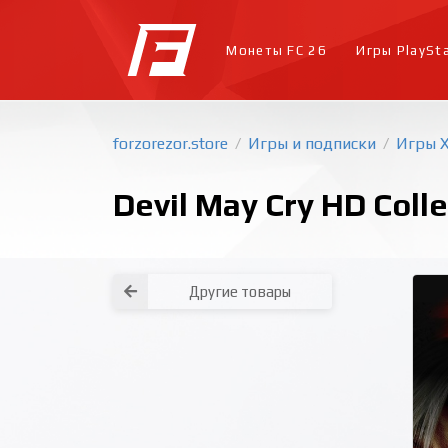
Монеты FC 26
Игры PlaySt
forzorezor.store
Игры и подписки
Игры 
/
/
Devil May Cry HD Coll
Другие товары