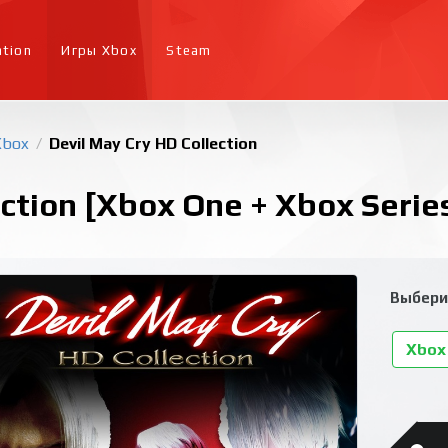
ation
Игры Xbox
Steam
Xbox
Devil May Cry HD Collection
/
ection [Xbox One + Xbox Series
Выбери
Xbox 