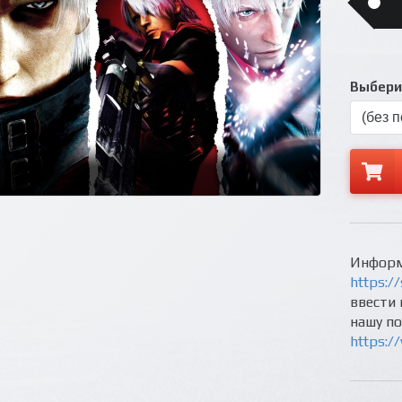
Выберит
Информ
https://
ввести 
нашу п
https:/