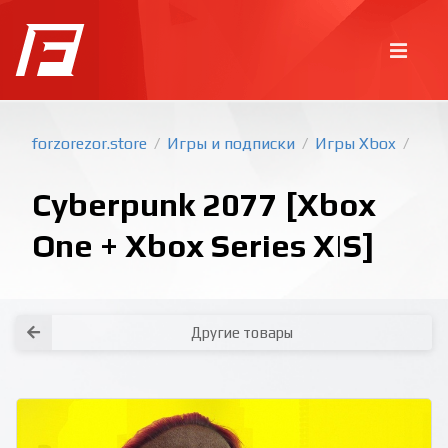
forzorezor.store
Игры и подписки
Игры Xbox
/
/
/
Cyberpunk 2077 [Xbox
One + Xbox Series X|S]
Покупка игр
PlayStation
Другие товары
Как создать аккаунт PlayStation с
турецким регионом?
Как включить 2х факторную
верификацию? Что такое TOTP
ключ?
Xbox
Как создать аккаунт Microsoft с
турецким регионом?
Все вопросы и ответы
Написать оператору