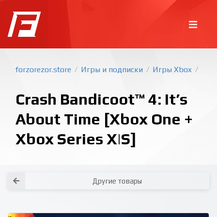
forzorezor.store
Игры и подписки
Игры Xbox
/
/
/
Crash Bandicoot™ 4: It’s
About Time [Xbox One +
Xbox Series X|S]
Покупка игр
PlayStation
Как создать аккаунт PlayStation с
турецким регионом?
Как включить 2х факторную
верификацию? Что такое TOTP
ключ?
Xbox
Как создать аккаунт Microsoft с
турецким регионом?
Другие товары
Все вопросы и ответы
Написать оператору