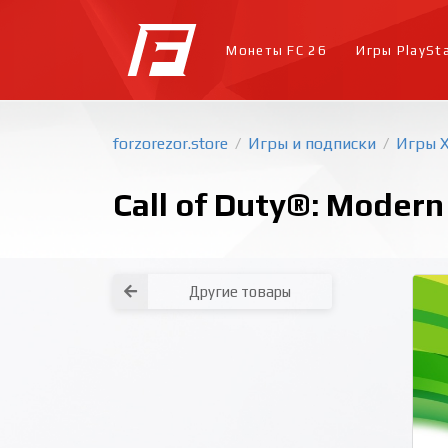
Монеты FC 26
Игры PlaySt
forzorezor.store
Игры и подписки
Игры 
/
/
Call of Duty®: Modern
Другие товары