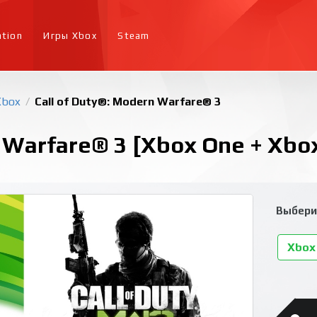
ation
Игры Xbox
Steam
Xbox
Call of Duty®: Modern Warfare® 3
/
 Warfare® 3 [Xbox One + Xbox
Выбери
Xbox 