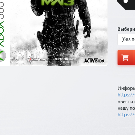
Выберит
Информ
https://
ввести 
нашу п
https:/