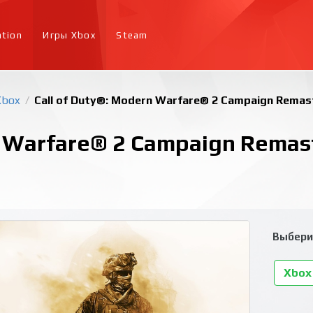
ation
Игры Xbox
Steam
Xbox
Call of Duty®: Modern Warfare® 2 Campaign Remas
/
n Warfare® 2 Campaign Remas
Выбери
Xbox 