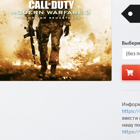
Выберит
Информ
https://
ввести 
нашу п
https:/