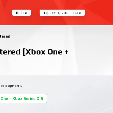
Войти
Зарегистрироваться
tered
tered [Xbox One +
те вариант:
One + Xbox Series X|S