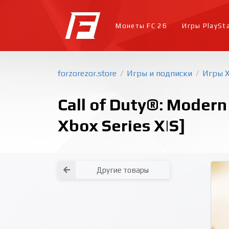
Монеты FC 26
Игры PlaySt
forzorezor.store
Игры и подписки
Игры 
/
/
Call of Duty®: Moder
Xbox Series X|S]
Другие товары