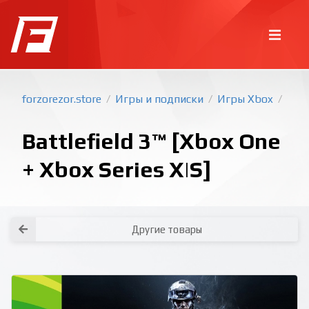
forzorezor.store
Игры и подписки
Игры Xbox
/
/
/
Battlefield 3™ [Xbox One
+ Xbox Series X|S]
Покупка игр
PlayStation
Другие товары
Как создать аккаунт PlayStation с
турецким регионом?
Как включить 2х факторную
верификацию? Что такое TOTP
ключ?
Xbox
Как создать аккаунт Microsoft с
турецким регионом?
Все вопросы и ответы
Написать оператору