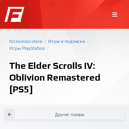
forzorezor.store
Игры и подписки
/
/
Игры PlayStation
/
The Elder Scrolls IV:
Oblivion Remastered
[PS5]
Покупка игр
PlayStation
Как создать аккаунт PlayStation с
турецким регионом?
Как включить 2х факторную
верификацию? Что такое TOTP
ключ?
Xbox
Как создать аккаунт Microsoft с
турецким регионом?
Все вопросы и ответы
Написать оператору
Другие товары