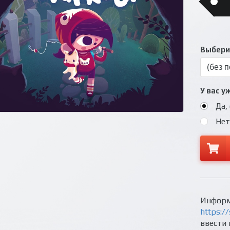
Выберит
У вас у
Да,
Нет
Информ
https://
ввести 