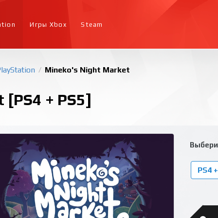
ation
Игры Xbox
Steam
layStation
Mineko's Night Market
/
 [PS4 + PS5]
Выбери
PS4 +