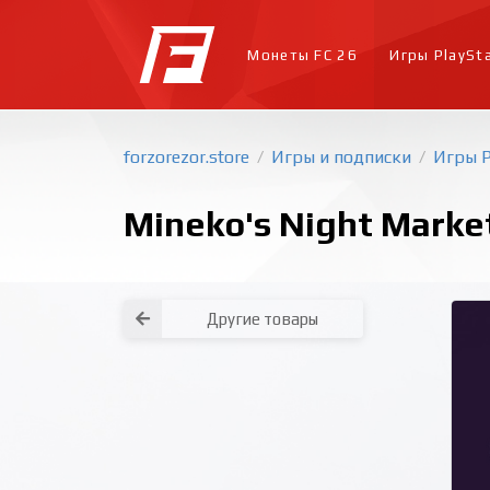
Монеты FC 26
Игры PlaySt
forzorezor.store
Игры и подписки
Игры P
/
/
Mineko's Night Market
Другие товары