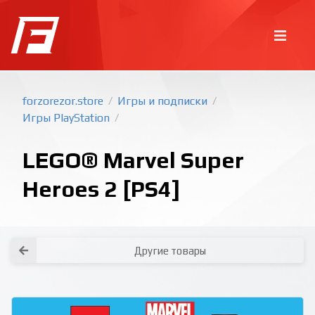
forzorezor.store
Игры и подписки
/
/
Игры PlayStation
/
LEGO® Marvel Super
Heroes 2 [PS4]
Покупка игр
PlayStation
Как создать аккаунт PlayStation с
турецким регионом?
Как включить 2х факторную
верификацию? Что такое TOTP
ключ?
Другие товары
Xbox
Как создать аккаунт Microsoft с
турецким регионом?
Все вопросы и ответы
Написать оператору