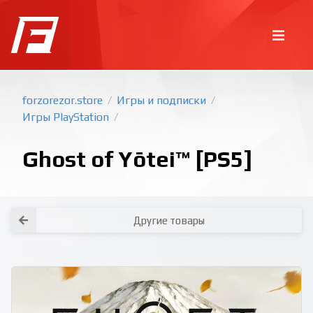
forzorezor.store
Игры и подписки
/
/
Игры PlayStation
/
Ghost of Yōtei™ [PS5]
Другие товары
Покупка игр
PlayStation
Как создать аккаунт PlayStation с
турецким регионом?
Как включить 2х факторную
верификацию? Что такое TOTP
ключ?
Xbox
Как создать аккаунт Microsoft с
турецким регионом?
Все вопросы и ответы
Написать оператору