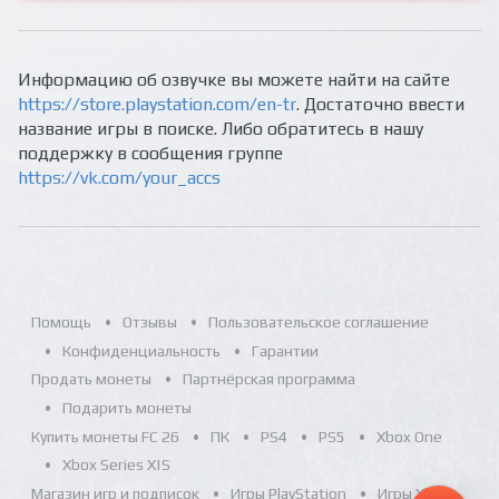
Информацию об озвучке вы можете найти на сайте
https://store.playstation.com/en-tr
. Достаточно ввести
название игры в поиске. Либо обратитесь в нашу
поддержку в сообщения группе
https://vk.com/your_accs
Помощь
Отзывы
Пользовательское соглашение
Конфиденциальность
Гарантии
Продать монеты
Партнёрская программа
Подарить монеты
Купить монеты FC 26
ПК
PS4
PS5
Xbox One
Xbox Series X|S
Магазин игр и подписок
Игры PlayStation
Игры Xbox