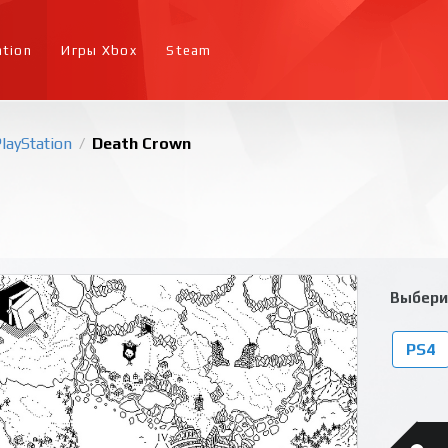
ation
Игры Xbox
Steam
layStation
Death Crown
/
Выбери
PS4