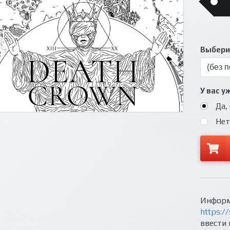
Выберит
У вас у
Да,
Нет
Информ
https://
ввести 