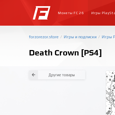
Монеты FC 26
Игры PlaySt
forzorezor.store
Игры и подписки
Игры P
/
/
Death Crown [PS4]
Другие товары