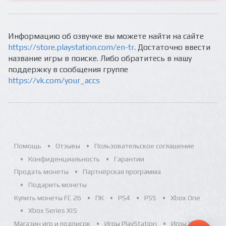
Информацию об озвучке вы можете найти на сайте
https://store.playstation.com/en-tr
. Достаточно ввести
название игры в поиске. Либо обратитесь в нашу
поддержку в сообщения группе
https://vk.com/your_accs
Помощь
Отзывы
Пользовательское соглашение
Конфиденциальность
Гарантии
Продать монеты
Партнёрская программа
Подарить монеты
Купить монеты FC 26
ПК
PS4
PS5
Xbox One
Xbox Series X|S
Магазин игр и подписок
Игры PlayStation
Игры Xbox