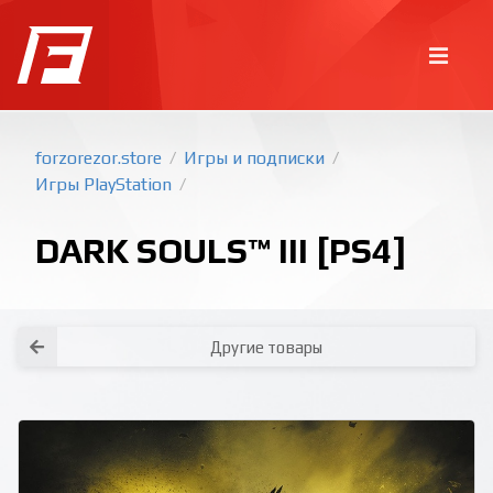
forzorezor.store
Игры и подписки
/
/
Игры PlayStation
/
DARK SOULS™ III [PS4]
Другие товары
Покупка игр
PlayStation
Как создать аккаунт PlayStation с
турецким регионом?
Как включить 2х факторную
верификацию? Что такое TOTP
ключ?
Xbox
Как создать аккаунт Microsoft с
турецким регионом?
Все вопросы и ответы
Написать оператору