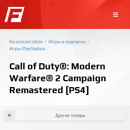
forzorezor.store
Игры и подписки
/
/
Игры PlayStation
/
Call of Duty®: Modern
Warfare® 2 Campaign
Remastered [PS4]
Покупка игр
PlayStation
Как создать аккаунт PlayStation с
турецким регионом?
Как включить 2х факторную
верификацию? Что такое TOTP
ключ?
Xbox
Как создать аккаунт Microsoft с
турецким регионом?
Все вопросы и ответы
Написать оператору
Другие товары