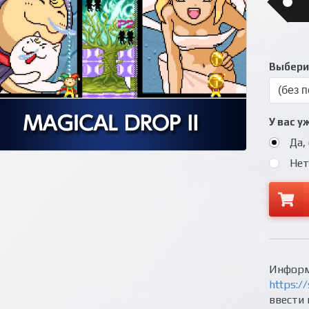
Выберит
У вас у
Да,
Нет
Информ
https://
ввести 