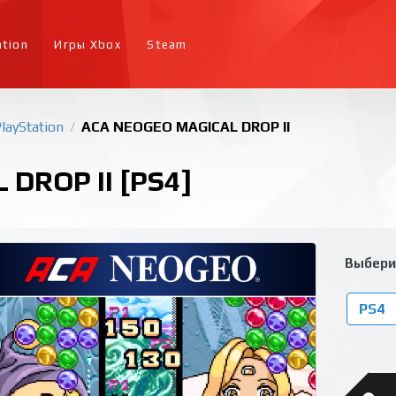
ation
Игры Xbox
Steam
layStation
ACA NEOGEO MAGICAL DROP II
/
DROP II [PS4]
Выбери
PS4