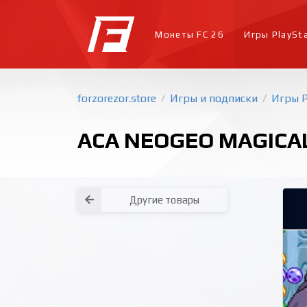
Монеты FC 26
Игры PlaySt
forzorezor.store
Игры и подписки
Игры P
/
/
ACA NEOGEO MAGICAL 
Другие товары