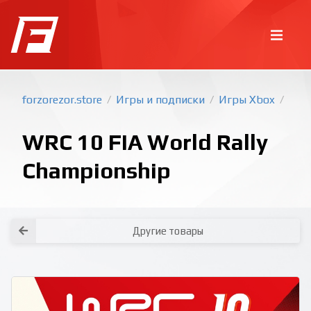
forzorezor.store
Игры и подписки
Игры Xbox
/
/
/
WRC 10 FIA World Rally
Championship
Покупка игр
PlayStation
Другие товары
Как создать аккаунт PlayStation с
турецким регионом?
Как включить 2х факторную
верификацию? Что такое TOTP
ключ?
Xbox
Как создать аккаунт Microsoft с
турецким регионом?
Все вопросы и ответы
Написать оператору