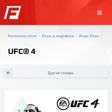
forzorezor.store
Игры и подписки
Игры Xbox
/
/
/
UFC® 4
Другие товары
Покупка игр
PlayStation
Как создать аккаунт PlayStation с
турецким регионом?
Как включить 2х факторную
верификацию? Что такое TOTP
ключ?
Xbox
Как создать аккаунт Microsoft с
турецким регионом?
Все вопросы и ответы
Написать оператору