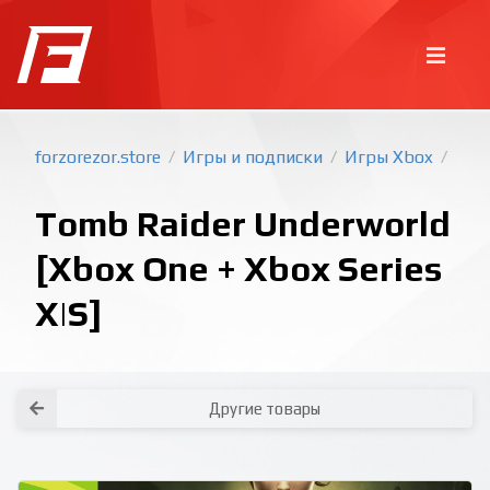
forzorezor.store
Игры и подписки
Игры Xbox
/
/
/
Tomb Raider Underworld
[Xbox One + Xbox Series
X|S]
Покупка игр
PlayStation
Как создать аккаунт PlayStation с
турецким регионом?
Как включить 2х факторную
верификацию? Что такое TOTP
ключ?
Xbox
Как создать аккаунт Microsoft с
турецким регионом?
Другие товары
Все вопросы и ответы
Написать оператору