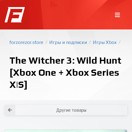
forzorezor.store
Игры и подписки
Игры Xbox
/
/
/
The Witcher 3: Wild Hunt
[Xbox One + Xbox Series
X|S]
Покупка игр
PlayStation
Как создать аккаунт PlayStation с
турецким регионом?
Как включить 2х факторную
верификацию? Что такое TOTP
ключ?
Xbox
Как создать аккаунт Microsoft с
турецким регионом?
Другие товары
Все вопросы и ответы
Написать оператору