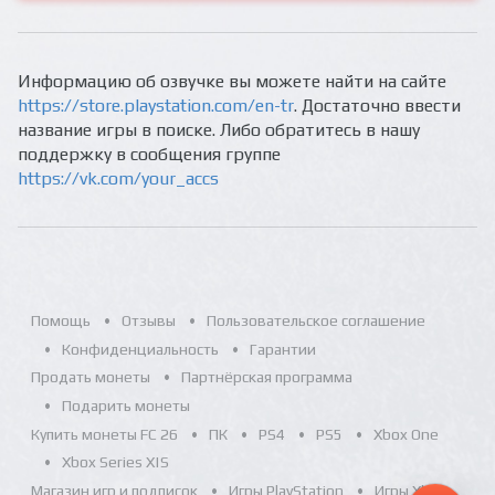
Информацию об озвучке вы можете найти на сайте
https://store.playstation.com/en-tr
. Достаточно ввести
название игры в поиске. Либо обратитесь в нашу
поддержку в сообщения группе
https://vk.com/your_accs
Помощь
Отзывы
Пользовательское соглашение
Конфиденциальность
Гарантии
Продать монеты
Партнёрская программа
Подарить монеты
Купить монеты FC 26
ПК
PS4
PS5
Xbox One
Xbox Series X|S
Магазин игр и подписок
Игры PlayStation
Игры Xbox