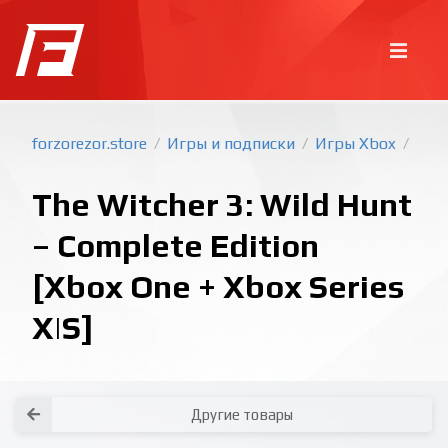
forzorezor.store
Игры и подписки
Игры Xbox
/
/
/
The Witcher 3: Wild Hunt
– Complete Edition
[Xbox One + Xbox Series
X|S]
Покупка игр
PlayStation
Как создать аккаунт PlayStation с
турецким регионом?
Как включить 2х факторную
верификацию? Что такое TOTP
ключ?
Xbox
Как создать аккаунт Microsoft с
турецким регионом?
Все вопросы и ответы
Написать оператору
Другие товары