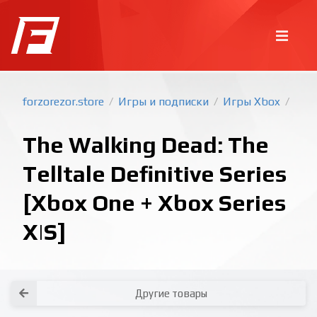
forzorezor.store
Игры и подписки
Игры Xbox
/
/
/
The Walking Dead: The
Telltale Definitive Series
[Xbox One + Xbox Series
X|S]
Покупка игр
PlayStation
Как создать аккаунт PlayStation с
турецким регионом?
Как включить 2х факторную
верификацию? Что такое TOTP
ключ?
Xbox
Как создать аккаунт Microsoft с
турецким регионом?
Все вопросы и ответы
Написать оператору
Другие товары