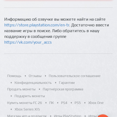
Информацию об озвучке вы можете найти на сайте
https://store.playstation.com/en-tr
. Достаточно ввести
название игры в поиске. Либо обратитесь в нашу
поддержку в сообщения группе
https://vk.com/your_accs
Помощь
Отзывы
Пользовательское соглашение
Конфиденциальность
Гарантии
Продать монеты
Партнёрская программа
Подарить монеты
Купить монеты FC 26
ПК
PS4
PS5
Xbox One
Xbox Series X|S
Магазин игр и подписок
Игры PlayStation
Игры Xbox