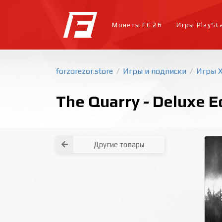
Монеты FC 26
Игры PlaySt
forzorezor.store
Игры и подписки
Игры 
/
/
The Quarry - Deluxe E
Другие товары