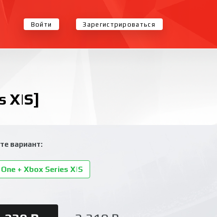
Войти
Зарегистрироваться
s X|S]
те вариант:
One + Xbox Series X|S