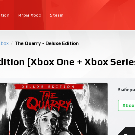
ation
Игры Xbox
Steam
Xbox
The Quarry - Deluxe Edition
/
dition [Xbox One + Xbox Serie
Выбери
Xbox 