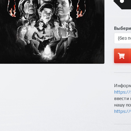
Выберит
Информ
https://
ввести 
нашу п
https:/