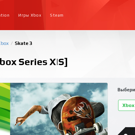
ation
Игры Xbox
Steam
Xbox
Skate 3
/
box Series X|S]
Выбери
Xbox 