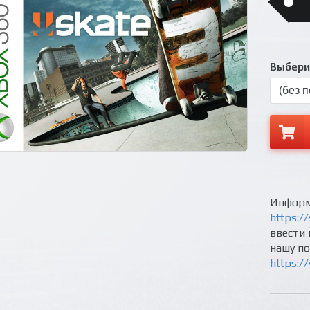
Выберит
Информ
https://
ввести 
нашу п
https:/