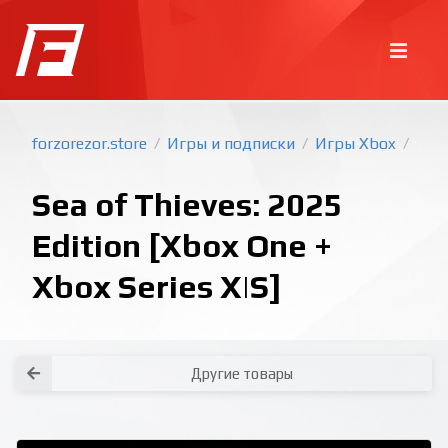
forzorezor.store
Игры и подписки
Игры Xbox
/
/
/
Sea of Thieves: 2025
Edition [Xbox One +
Xbox Series X|S]
Покупка игр
PlayStation
Как создать аккаунт PlayStation с
турецким регионом?
Как включить 2х факторную
верификацию? Что такое TOTP
ключ?
Xbox
Как создать аккаунт Microsoft с
турецким регионом?
Другие товары
Все вопросы и ответы
Написать оператору